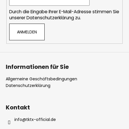
i
l
Durch die Eingabe Ihrer E-Mail-Adresse stimmen Sie
e
unserer
Datenschutzerklärung
zu.
ANMELDEN
Informationen für Sie
Allgemeine Geschäftsbedingungen
Datenschutzerklärung
Kontakt
info
@
tktx-official.de