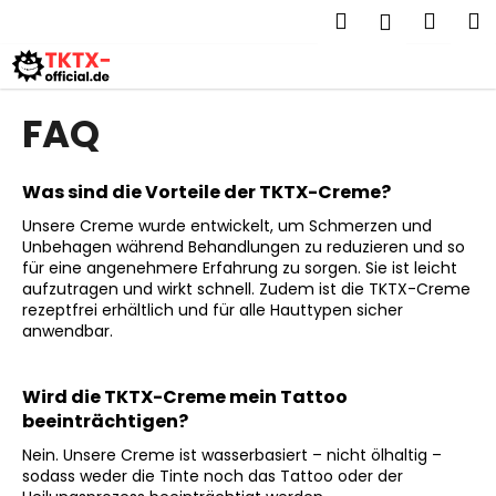
W
Zum
Suchen
Ware
M
Login
Inhalt
a
springen
Zurück
Zurück
r
zum
zum
e
W
FAQ
n
a
k
s
o
Was sind die Vorteile der TKTX-Creme?
s
r
Unsere Creme wurde entwickelt, um Schmerzen und
u
b
Unbehagen während Behandlungen zu reduzieren und so
c
für eine angenehmere Erfahrung zu sorgen. Sie ist leicht
h
aufzutragen und wirkt schnell. Zudem ist die TKTX-Creme
rezeptfrei erhältlich und für alle Hauttypen sicher
e
anwendbar.
n
S
Wird die TKTX-Creme mein Tattoo
i
beeinträchtigen?
e
Nein. Unsere Creme ist wasserbasiert – nicht ölhaltig –
?
sodass weder die Tinte noch das Tattoo oder der