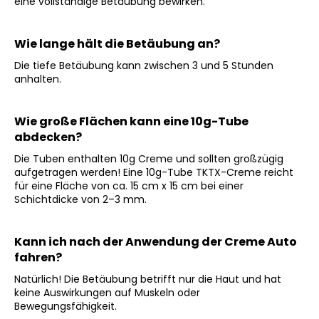
eine vollständige Betäubung bewirken.
BUNDLE
„TATTOO
OHNE
Wie lange hält die Betäubung an?
STRESS“
(40%)
Die tiefe Betäubung kann zwischen 3 und 5 Stunden
€47,80
anhalten.
Wie große Flächen kann eine 10g-Tube
abdecken?
Die Tuben enthalten 10g Creme und sollten großzügig
aufgetragen werden! Eine 10g-Tube TKTX-Creme reicht
für eine Fläche von ca. 15 cm x 15 cm bei einer
Schichtdicke von 2–3 mm.
Kann ich nach der Anwendung der Creme Auto
fahren?
Natürlich! Die Betäubung betrifft nur die Haut und hat
keine Auswirkungen auf Muskeln oder
Bewegungsfähigkeit.