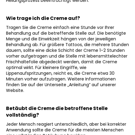
Heilungsprozess beeinträchtigt werden.
Wie trage ich die Creme auf?
SUCHEN
Tragen Sie die Creme einfach eine Stunde vor Ihrer
Behandlung auf die betreffende Stelle auf. Die benötigte
Menge und die Einwirkzeit hängen von der jeweiligen
Behandlung ab. Für größere Tattoos, die mehrere Stunden
W
dauern, sollte eine dicke Schicht der Creme 1–2 Stunden
i
vorher aufgetragen und die Stelle mit lebensmittelechter
r
Frischhaltefolie abgedeckt werden, damit die Creme
optimal wirkt. Für kleinere Eingriffe, wie
e
Lippenaufspritzungen, reicht es, die Creme etwa 30
m
Minuten vorher aufzutragen. Weitere Informationen
p
finden Sie auf der Unterseite „Anleitung“ auf unserer
f
Website.
e
h
l
Betäubt die Creme die betroffene Stelle
e
vollständig?
n
Jeder Mensch reagiert unterschiedlich, aber bei korrekter
Anwendung sollte die Creme für die meisten Menschen